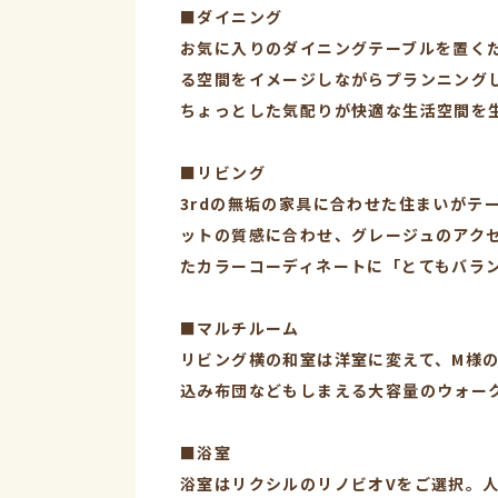
■ダイニング
お気に入りのダイニングテーブルを置く
る空間をイメージしながらプランニング
ちょっとした気配りが快適な生活空間を
■リビング
3rdの無垢の家具に合わせた住まいが
ットの質感に合わせ、グレージュのアク
たカラーコーディネートに「とてもバラ
■マルチルーム
リビング横の和室は洋室に変えて、M様
込み布団などもしまえる大容量のウォー
■浴室
浴室はリクシルのリノビオVをご選択。