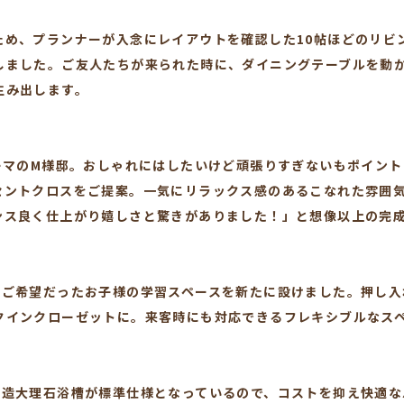
ため、プランナーが入念にレイアウトを確認した10帖ほどのリビ
しました。ご友人たちが来られた時に、ダイニングテーブルを動
生み出します。
テーマのM様邸。おしゃれにはしたいけど頑張りすぎないもポイン
セントクロスをご提案。一気にリラックス感のあるこなれた雰囲
ンス良く仕上がり嬉しさと驚きがありました！」と想像以上の完
のご希望だったお子様の学習スペースを新たに設けました。押し入
クインクローゼットに。来客時にも対応できるフレキシブルなス
人造大理石浴槽が標準仕様となっているので、コストを抑え快適