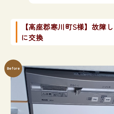
【高座郡寒川町S様】故障して
に交換