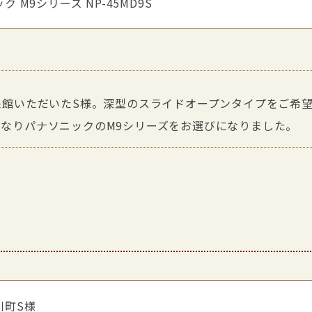
ク M9シリーズ NP-45MD9S
来館いただいたS様。深型のスライドオープンタイプをご希
なりパナソニックのM9シリーズをお選びになりました。
川町S様