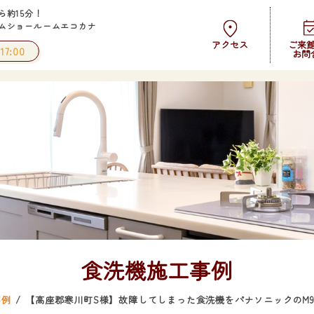
ら約15分！
ムショールームエコカナ
アクセス
ご来
17:00
お問
食洗機施工事例
事例
【高座郡寒川町S様】故障してしまった食洗機をパナソニックのM9シ