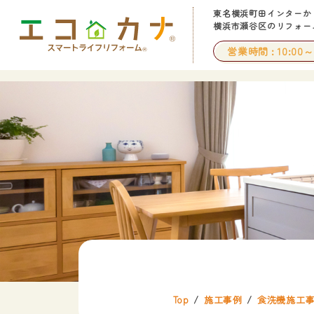
東名横浜町田インターか
横浜市瀬谷区のリフォー
営業時間
10:00～
Top
施工事例
食洗機施工