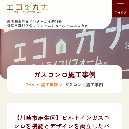
Menu
東名横浜町田インターから約15分！
横浜市瀬谷区のリフォームショールームエコカナ
ガスコンロ施工事例
Top
施工事例
ガスコンロ施工事例
【川崎市麻生区】ビルトインガスコ
ンロを機能とデザインを両立したパ