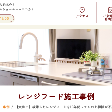
ら約15分！
ムショールームエコカナ
アクセス
ご来
17:00
お問
レンジフード施工事例
工事例
【大和市】故障したレンジフードを10年間ファンのお掃除が不