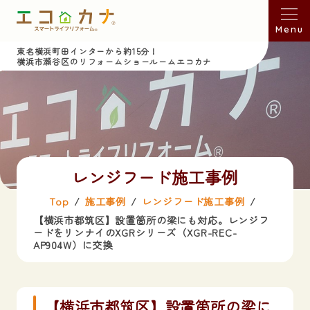
Menu
東名横浜町田インターから約15分！
横浜市瀬谷区のリフォームショールームエコカナ
レンジフード施工事例
Top
施工事例
レンジフード施工事例
【横浜市都筑区】設置箇所の梁にも対応。レンジフ
ードをリンナイのXGRシリーズ（XGR-REC-
AP904W）に交換
【横浜市都筑区】設置箇所の梁に