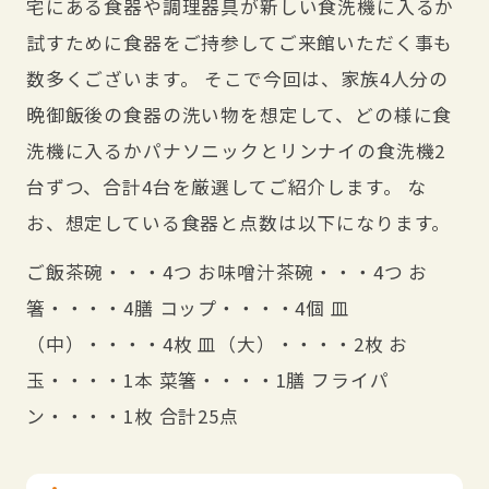
宅にある食器や調理器具が新しい食洗機に入るか
試すために食器をご持参してご来館いただく事も
数多くございます。 そこで今回は、家族4人分の
晩御飯後の食器の洗い物を想定して、どの様に食
洗機に入るかパナソニックとリンナイの食洗機2
台ずつ、合計4台を厳選してご紹介します。 な
お、想定している食器と点数は以下になります。
ご飯茶碗・・・4つ お味噌汁茶碗・・・4つ お
箸・・・・4膳 コップ・・・・4個 皿
（中）・・・・4枚 皿（大）・・・・2枚 お
玉・・・・1本 菜箸・・・・1膳 フライパ
ン・・・・1枚 合計25点