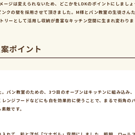
メージは変えられないため、どこかをLDKのポイントにしまし
と、ピンクの壁を採用させて頂きました。M様とパン教室の生徒さん
トリーとして活用し収納が豊富なキッチン空間に生まれ変わりま
提案ポイント
た。パン教室のための、3つ目のオーブンはキッチンに組み込み
くレンジフードなどにも白を効果的に使うことで、まるで街角の
も素敵です。
り入れて、和と洋が「ツナガル」空間にしました。照明、ロール