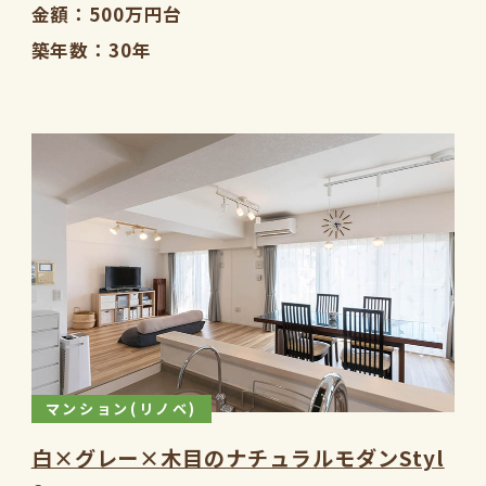
金額
500万円台
築年数
30年
マンション(リノベ)
白×グレー×木目のナチュラルモダンStyl