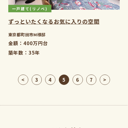
一戸建て(リノベ)
ずっといたくなるお気に入りの空間
東京都町田市M様邸
金額
400万円台
築年数
35年
<
3
4
5
6
7
>